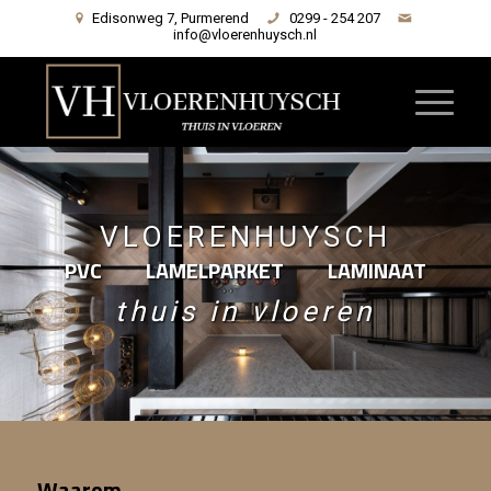
Edisonweg 7, Purmerend
0299 - 254 207
info@vloerenhuysch.nl
PVC
LAMELPARKET
LAMINAAT
Waarom